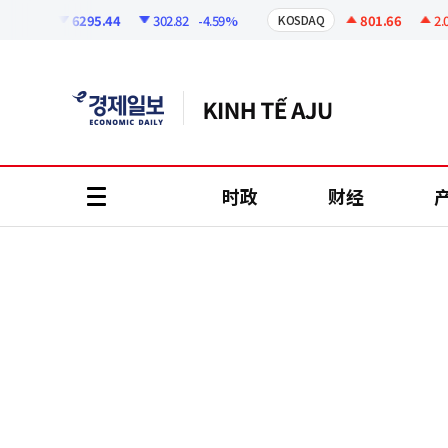
코
인
6295.44
302.82
-4.59%
801.66
2.07
+
PI
KOSDAQ
정
보
时政
财经
all
menu