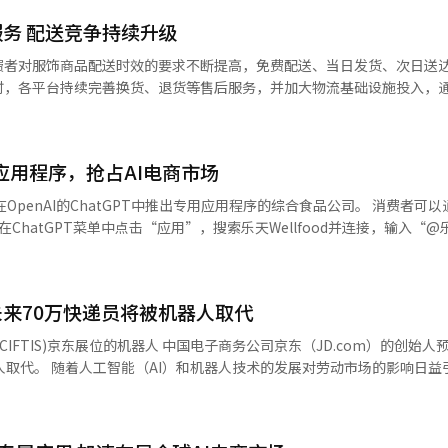
务 配送竞争持续升级
费者对服饰商品配送时效的要求不断提高，免费配送、当日发货、次日送
时，各平台持续完善换货、退货等售后服务，并加大物流基础设施投入，
原有到货保障配送基础上
先退款再重新下单，即可完成商品更换，且原订单使用的优惠券、积分等
用应用程序，抢占AI电商市场
间缩短至3.5天，较今年1月缩短约22%；换货服务使用量增长超过3倍
家在OpenAI的ChatGPT中推出专用应用程序的综合食品公司。 消费者可以
约2.58万平方米）物流中心，进一步提升配送能力，为平台商家提供物流支
 在ChatGPT菜单中点击“应用”，搜索乐天Wellfood并连接，输入“@
日发货商品规模，目前相关商品已增至约8万件，占整体订单约30%。MUSIN
 用户可以输入“推荐热门零食”或“适合儿童的饮料”等请求，应用将根据
持续运营免费配送、当日发货服务，目前按时送达率保持在98%以上。 业内
服务旨在抢占以对话为基础的“AI电商”市场。 乐天Wellfood相关人士称：
，服装消费淡旺季界限正逐渐弱化，消费者对快速收货的需求不断提升。
的品牌体验。”※ 本报道经人工智能（AI）系统翻译与编辑。
台竞争的新焦点。 首尔市内一处快递分拨中心 【图片来源 韩
来70万快递员将被机器人取代
中国电子商务公司京东（JD.com）的创始人预测，未来
场的影响日益引发关注，
技术岗位的计划。 据6月23日《联合新闻》报道，香港《星岛
京东创始人兼董事会主席刘强东在21日于北京举行的“2026亚太经济合
未来机器人将负责所有配送工作，快递员将不再需要。” 刘强东预计，京东目