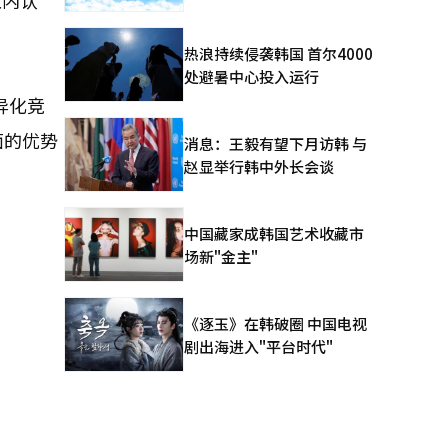
业内认
热浪持续侵袭韩国 首尔4000
处避暑中心投入运行
异化竞
面的优势
消息：王毅有望下月访韩 与
赵显举行韩中外长会谈
中国藏家成韩国艺术收藏市
场新"金主"
《逐玉》在韩破圈 中国电视
剧出海进入"平台时代"