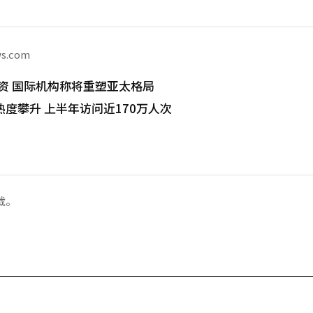
ws.com
I投资 国际机构称将重塑亚太格局
度攀升 上半年访问近170万人次
载。