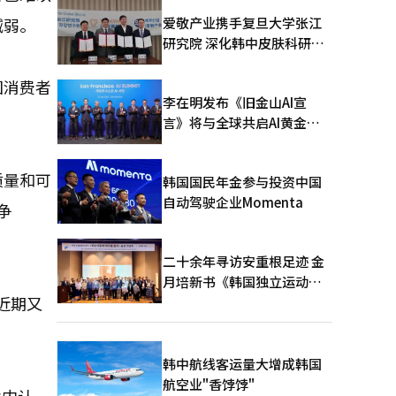
爱敬产业携手复旦大学张江
减弱。
研究院 深化韩中皮肤科研合
作
国消费者
李在明发布《旧金山AI宣
言》将与全球共启AI黄金时
代
质量和可
韩国国民年金参与投资中国
自动驾驶企业Momenta
争
二十余年寻访安重根足迹 金
月培新书《韩国独立运动圣
近期又
地：向旅顺口追问历史》出
版
韩中航线客运量大增成韩国
航空业"香饽饽"