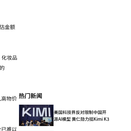
预估金额
。
，化妆品
的
热门新闻
入高物价
美国科技界反对限制中国开
源AI模型 黄仁勋力挺Kimi K3
价已难以