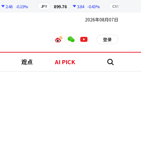
.48
-0.15%
899.76
3.84
-0.43%
210.96
JPY
CNY
2026年08月07日
登录
weibo
weixin
youtube
观点
AI PICK
搜
索