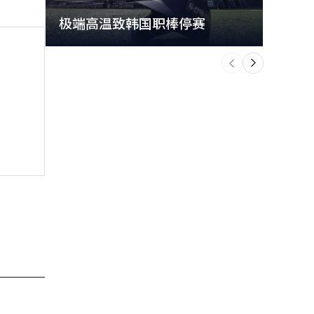
极端高温致韩国职棒停赛
首尔
个
前
一
下