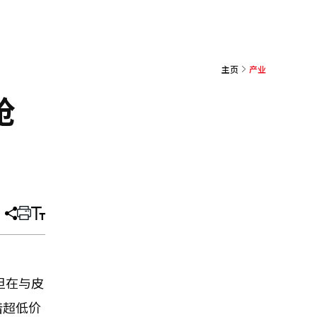
主页
产业
抢
分
打
调
享
印
整
文
大
章
小
，但在与皮
借超低价