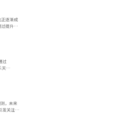
达正逐渐成
通过提升配
优惠仍可保
，用户流失
通过
持。 此
乐天
A则通过引
需求推荐产
人
“我们将继
在此背景
作组织