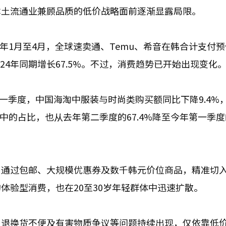
本土流通业兼顾品质的低价战略面前逐渐显露局限。
统计，今年1月至4月，全球速卖通、Temu、希音在韩合计支付
2024年同期增长67.5%。不过，消费趋势已开始出现变化
第一季度，中国海淘中服装与时尚类购买额同比下降9.4%
购中的占比，也从去年第二季度的67.4%降至今年第一季度
，通过包邮、大规模优惠券及数千韩元价位商品，精准切
体验型消费，也在20至30岁年轻群体中迅速扩散。
、退换货不便及有害物质争议等问题持续出现，仅依靠低