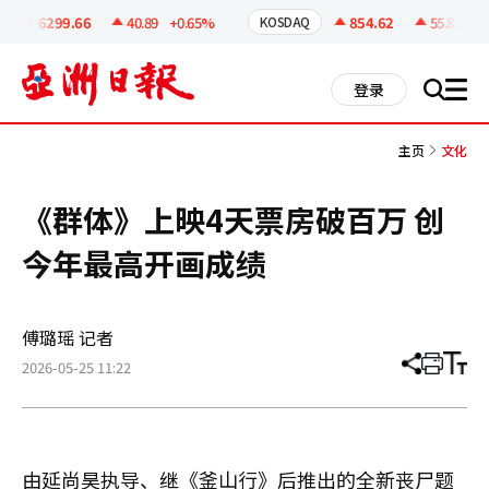
코
인
6299.66
40.89
+0.65%
854.62
55.81
+6.
KOSDAQ
정
보
all
登录
搜
men
索
主页
文化
《群体》上映4天票房破百万 创
今年最高开画成绩
傅璐瑶 记者
2026-05-25 11:22
分
打
调
享
印
整
文
大
章
小
由延尚昊执导、继《釜山行》后推出的全新丧尸题