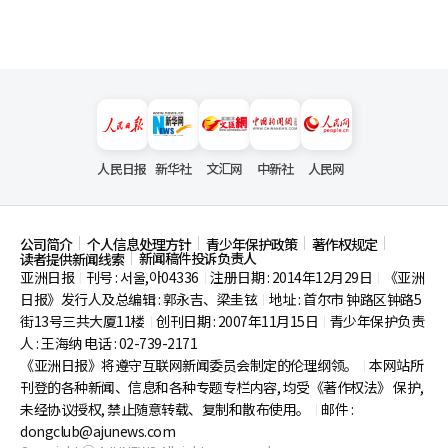
人民日报
新华社
文汇网
中新社
人民网
公司简介
个人信息处理方针
青少年保护政策
著作权规定
新闻稿件投诉负责人
读者提供新闻线索
亚洲日报
刊号 : 서울,아04336
注册日期 : 2014年12月29日
《亚洲
|
|
|
日报》发行人及总编辑 : 郭永吉、梁圭铉
地址 : 首尔市
钟路区钟路5
|
街13号三共大厦11楼
创刊日期 : 2007年11月15日
青少年保护负责
|
|
人 : 王海纳 电话 : 02-739-2171
《亚洲日报》将遵守互联网新闻委员会制定的伦理纲领。
本网站所
|
刊登的各种新闻、信息和各种专题专栏内容, 均受《著作权法》
保护,
未经协议授权, 禁止随意转载、复制和散布使用。
邮件 :
|
dongclub@ajunews.com