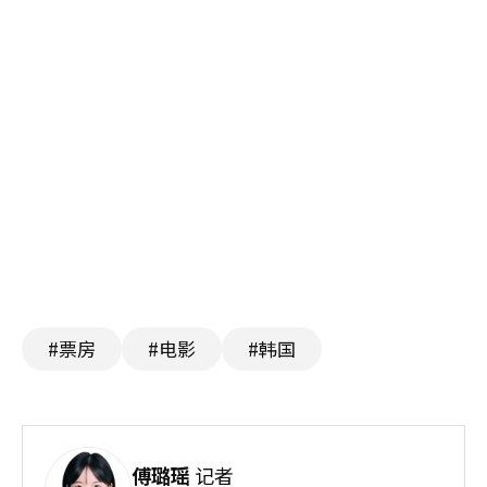
#票房
#电影
#韩国
傅璐瑶
记者