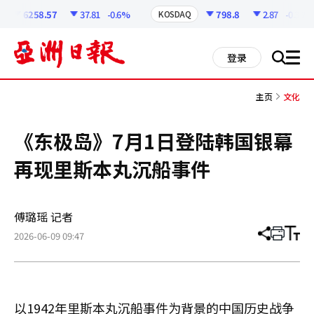
코
인
6258.57
37.81
-0.6%
798.8
2.87
-0.36%
KOSDAQ
정
보
all
登录
搜
men
索
主页
文化
《东极岛》7月1日登陆韩国银幕
再现里斯本丸沉船事件
傅璐瑶 记者
2026-06-09 09:47
分
打
调
享
印
整
文
大
章
小
以1942年里斯本丸沉船事件为背景的中国历史战争