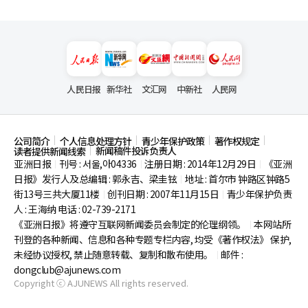
人民日报
新华社
文汇网
中新社
人民网
公司简介
个人信息处理方针
青少年保护政策
著作权规定
新闻稿件投诉负责人
读者提供新闻线索
亚洲日报
刊号 : 서울,아04336
注册日期 : 2014年12月29日
《亚洲
|
|
|
日报》发行人及总编辑 : 郭永吉、梁圭铉
地址 : 首尔市
钟路区钟路5
|
街13号三共大厦11楼
创刊日期 : 2007年11月15日
青少年保护负责
|
|
人 : 王海纳 电话 : 02-739-2171
《亚洲日报》将遵守互联网新闻委员会制定的伦理纲领。
本网站所
|
刊登的各种新闻、信息和各种专题专栏内容, 均受《著作权法》
保护,
未经协议授权, 禁止随意转载、复制和散布使用。
邮件 :
|
dongclub@ajunews.com
Copyright ⓒ AJUNEWS All rights reserved.