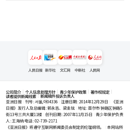
人民日报
新华社
文汇网
中新社
人民网
公司简介
个人信息处理方针
青少年保护政策
著作权规定
新闻稿件投诉负责人
读者提供新闻线索
亚洲日报
刊号 : 서울,아04336
注册日期 : 2014年12月29日
《亚洲
|
|
|
日报》发行人及总编辑 : 郭永吉、梁圭铉
地址 : 首尔市
钟路区钟路5
|
街13号三共大厦11楼
创刊日期 : 2007年11月15日
青少年保护负责
|
|
人 : 王海纳 电话 : 02-739-2171
《亚洲日报》将遵守互联网新闻委员会制定的伦理纲领。
本网站所
|