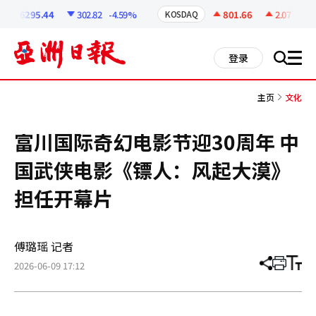
코
인
6295.44
302.82
-4.59%
801.66
2.07
+0.2
KOSDAQ
정
보
all
登录
搜
men
索
主页
文化
富川国际奇幻电影节迎30周年 中
国武侠电影《镖人：风起大漠》
担任开幕片
傅璐瑶 记者
2026-06-09 17:12
分
打
调
享
印
整
文
大
章
小