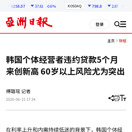
코
인
6258.57
37.81
-0.6%
798.8
2.87
-0.36%
KOSDAQ
정
보
all
登录
搜
men
索
主页
财经
韩国个体经营者违约贷款5个月
来创新高 60岁以上风险尤为突出
傅璐瑶 记者
2026-06-15 17:34
分
打
调
享
印
整
文
大
章
小
在利率上升和内需持续低迷的背景下，韩国个体经