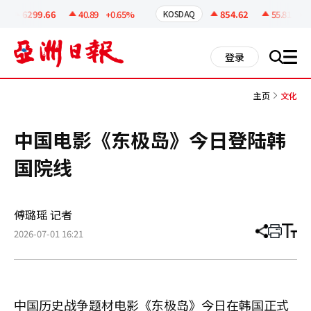
코
인
6299.66
40.89
+0.65%
854.62
55.81
+6.9
KOSDAQ
정
보
all
登录
搜
men
索
主页
文化
中国电影《东极岛》今日登陆韩
国院线
傅璐瑶 记者
2026-07-01 16:21
分
打
调
享
印
整
文
大
章
小
中国历史战争题材电影《东极岛》今日在韩国正式