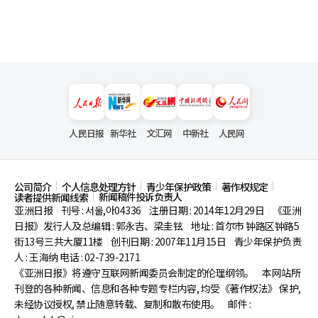
人民日报
新华社
文汇网
中新社
人民网
公司简介
个人信息处理方针
青少年保护政策
著作权规定
新闻稿件投诉负责人
读者提供新闻线索
亚洲日报
刊号 : 서울,아04336
注册日期 : 2014年12月29日
《亚洲
|
|
|
日报》发行人及总编辑 : 郭永吉、梁圭铉
地址 : 首尔市
钟路区钟路5
|
街13号三共大厦11楼
创刊日期 : 2007年11月15日
青少年保护负责
|
|
人 : 王海纳 电话 : 02-739-2171
《亚洲日报》将遵守互联网新闻委员会制定的伦理纲领。
本网站所
|
刊登的各种新闻、信息和各种专题专栏内容, 均受《著作权法》
保护,
未经协议授权, 禁止随意转载、复制和散布使用。
邮件 :
|