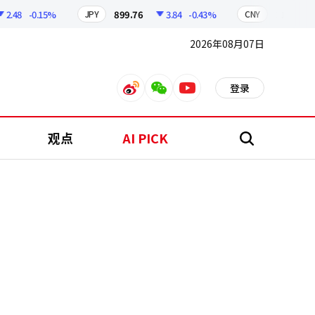
8
-0.15%
899.76
3.84
-0.43%
210.96
0
JPY
CNY
2026年08月07日
登录
weibo
weixin
youtube
观点
AI PICK
搜
索