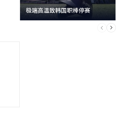
极端高温致韩国职棒停赛
首尔
个
前
一
下