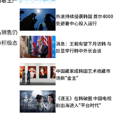
随着生产
。
热浪持续侵袭韩国 首尔4000
处避暑中心投入运行
品销售仍
持积极态
消息：王毅有望下月访韩 与
赵显举行韩中外长会谈
中国藏家成韩国艺术收藏市
场新"金主"
《逐玉》在韩破圈 中国电视
剧出海进入"平台时代"