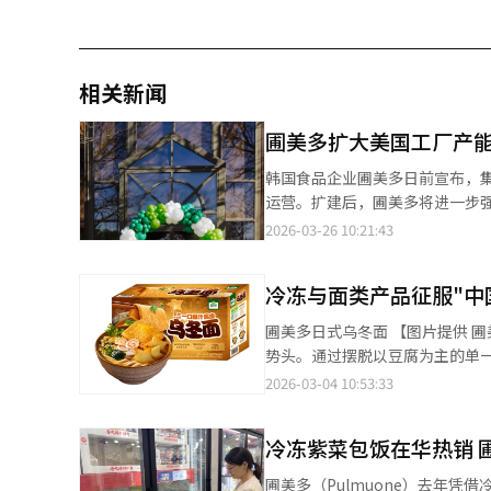
相关新闻
圃美多扩大美国工厂产能
韩国食品企业圃美多日前宣布，
运营。扩建后，圃美多将进一步强化在北美
美多美国法人本月11日（当地时
2026-03-26 10:21:43
元，新增生产空间6039平方米，
于210万人份豆腐。每小时产量由
冷冻与面类产品征服"中
产基地。 圃美多表示，新增产能的一部分将用于出口欧洲。集团已于去年12月在荷兰设立欧洲法人，加快进军当地
市场的步伐。 美国植物性食品市场需求持续增长为业务扩张提供支撑，随着健康与可持续消费理念普及，豆腐等植物
圃美多日式乌冬面 【图片提供 圃美多】 韩国食品企业圃美多中国法人顶住经济下行内需低迷的
蛋白食品需求快速上升。美国政
势头。通过摆脱以豆腐为主的单一产品
度。 数据显示，2022年至2025年，圃美多豆腐业务销售规模增长4800万美元，增幅达38%，在美国市场份额为
消息，圃美多中国法人去年销售额突
2026-03-04 10:53:33
67%。市场前景也被普遍看好，市场研
创下1052亿韩元的销售纪录，但
元扩大至2030年的8.561亿美元，年均增幅达12.87%。 去年圃美
去年随着韩国食品热度提升，以及紫菜包
民币10.2亿元），创历史新高
冷冻紫菜包饭在华热销 
饭、热狗等在内的冷冻食品销售额
2021年的156亿韩元增至去年的415亿韩元。 圃美多于2016年收购美国豆腐品牌Na
地山姆会员店销售的韩式金枪鱼紫菜包饭约一年内销
圃美多（Pulmuone）去年凭
已连续11年保持市场份额冠军，产品入驻沃尔玛、