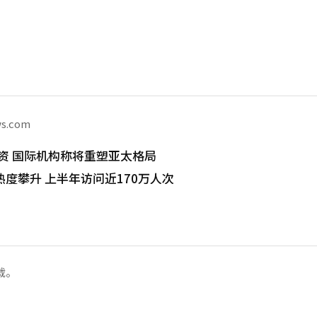
ws.com
I投资 国际机构称将重塑亚太格局
度攀升 上半年访问近170万人次
载。