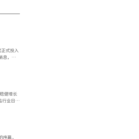
起正式投入
0万美
1吨，相当
大的豆腐生
品的关注
2022年
.673亿美
韩元左右。
销售额从
，在中国当
张的序幕，