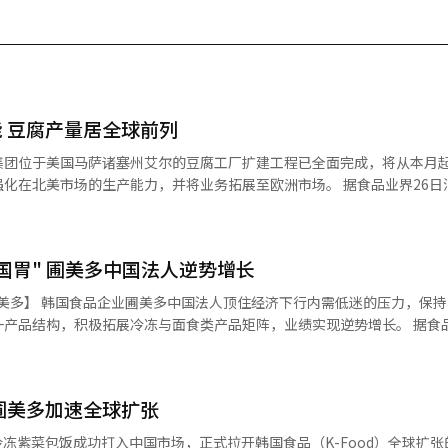
 豆腐产量居全球前列
集团位于美国马萨诸塞州艾尔的豆腐工厂扩建工程已全面完成，将从本月
市场的生产能力，并将业务拓展至欧洲市场。 据食品业界26日消息，圃
间）已完成位于美国东部艾尔的豆腐工厂生产线扩建。此次项目总投资550
工厂总面积扩大至1.858万平方米。扩建后工厂日均最大产能将达到约18
原来的4000块增加至9000块，年产量超过1亿块，成为全球单体规模最
国胃" 圃美多中国法人逆势增长
压力，保持稳健增长
府近期在居民膳食指南中提及豆腐和辛奇，也进一步提升美国消费者对产
结构，积极拓展冷冻与面食类产品矩阵，业绩实现逆势增长。 据食品行业日前
破1000亿韩元（约合人民币4.6亿元），同比增长超15%。中国法人曾于
究机构Mordor Intelligence预测，美国豆腐市场规模有望从去年的4
受当地内需低迷拖累，2023年跌至815亿韩元，204年继续徘徊在800亿
多美国法人豆腐业务销售额达2242亿韩元（约合人
饭、乌冬面等产品销售增长，业绩得到显著改善。 数据显示，包括紫菜包
，同比增长12.2%。高蛋白质含量豆腐成为业绩增长的主要动力，相关产品
圃美多加速全球扩张
去年同比大增72%。2024年9月推出的冷冻紫菜包饭成为主要增长动力
soya，持续深耕北美市场，目前
售额突破100亿韩元。 从去年下半年起，圃美多将冷冻紫菜包饭
借冷冻紫菜包饭成功打入中国市场，正式拉开韩国食品（K-Food）全球扩
克罗格等约1.5万家门店。 圃美多在当地积极参与行业展会，本月