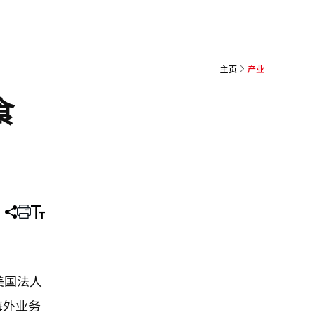
主页
产业
食
分
打
调
享
印
整
文
大
章
小
美国法人
海外业务