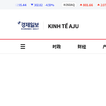
코
인
6295.44
302.82
-4.59%
801.66
2.07
+0
I
KOSDAQ
정
보
时政
财经
all
menu