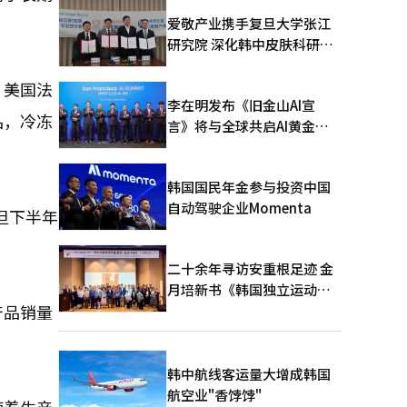
爱敬产业携手复旦大学张江
研究院 深化韩中皮肤科研合
作
，美国法
李在明发布《旧金山AI宣
品，冷冻
言》将与全球共启AI黄金时
代
韩国国民年金参与投资中国
自动驾驶企业Momenta
但下半年
二十余年寻访安重根足迹 金
月培新书《韩国独立运动圣
产品销量
地：向旅顺口追问历史》出
版
韩中航线客运量大增成韩国
航空业"香饽饽"