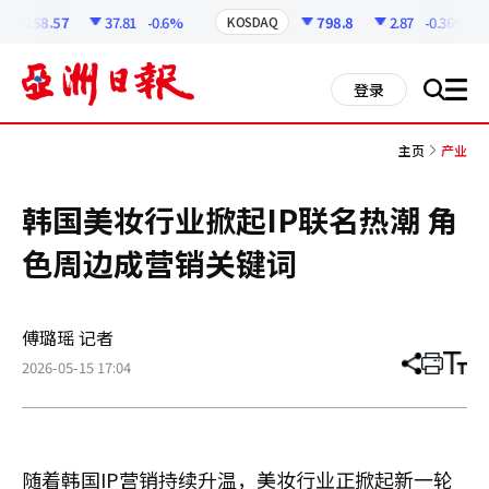
코
인
6258.57
37.81
-0.6%
798.8
2.87
-0.36%
KOSDAQ
정
보
all
登录
搜
men
索
主页
产业
韩国美妆行业掀起IP联名热潮 角
色周边成营销关键词
傅璐瑶 记者
2026-05-15 17:04
分
打
调
享
印
整
文
大
章
小
随着韩国IP营销持续升温，美妆行业正掀起新一轮