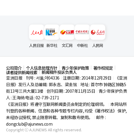
人民日报
新华社
文汇网
中新社
人民网
公司简介
个人信息处理方针
青少年保护政策
著作权规定
新闻稿件投诉负责人
读者提供新闻线索
亚洲日报
刊号 : 서울,아04336
注册日期 : 2014年12月29日
《亚洲
|
|
|
日报》发行人及总编辑 : 郭永吉、梁圭铉
地址 : 首尔市
钟路区钟路5
|
街13号三共大厦11楼
创刊日期 : 2007年11月15日
青少年保护负责
|
|
人 : 王海纳 电话 : 02-739-2171
《亚洲日报》将遵守互联网新闻委员会制定的伦理纲领。
本网站所
|
刊登的各种新闻、信息和各种专题专栏内容, 均受《著作权法》
保护,
未经协议授权, 禁止随意转载、复制和散布使用。
邮件 :
|
dongclub@ajunews.com
Copyright ⓒ AJUNEWS All rights reserved.