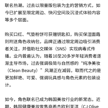
联名热潮。过去以限量版包装为主的营销方式，如
今已扩展至限定周边、快闪空间及沉浸式体验内容
等多个层面。
购买口红、气垫粉饼可获赠钥匙扣，购买保湿面霜
则附送角色收纳包，品牌正通过限定周边吸引消费
者关注，并借助社交媒体（SNS）实现病毒式传
播。业内普遍认为，随着10至20多岁年轻消费者逐
渐主导市场，过去强调极简与自然感的“纯净美妆
（Clean Beauty）”风潮正在减弱，取而代之的是
更加鲜艳、可爱、强调玩具感与角色元素的包装设
计。
如今，角色联名已成为韩国美妆行业的新常态。近
期，韩国健康美妆零售商希杰欧利芙洋（CJ Olive