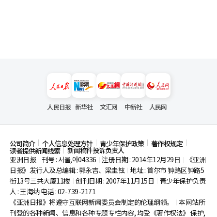
人民日报
新华社
文汇网
中新社
人民网
公司简介
个人信息处理方针
青少年保护政策
著作权规定
新闻稿件投诉负责人
读者提供新闻线索
亚洲日报
刊号 : 서울,아04336
注册日期 : 2014年12月29日
《亚洲
|
|
|
日报》发行人及总编辑 : 郭永吉、梁圭铉
地址 : 首尔市
钟路区钟路5
|
街13号三共大厦11楼
创刊日期 : 2007年11月15日
青少年保护负责
|
|
人 : 王海纳 电话 : 02-739-2171
《亚洲日报》将遵守互联网新闻委员会制定的伦理纲领。
本网站所
|
刊登的各种新闻、信息和各种专题专栏内容, 均受《著作权法》
保护,