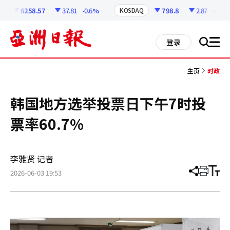
코
인
6258.57
37.81
-0.6%
798.8
2.87
-0.36%
KOSDAQ
정
보
all
登录
搜
men
索
主页
时政
韩国地方选举投票日下午7时投
票率60.7%
李雅贤 记者
2026-06-03 19:53
分
打
调
享
印
整
文
大
章
小