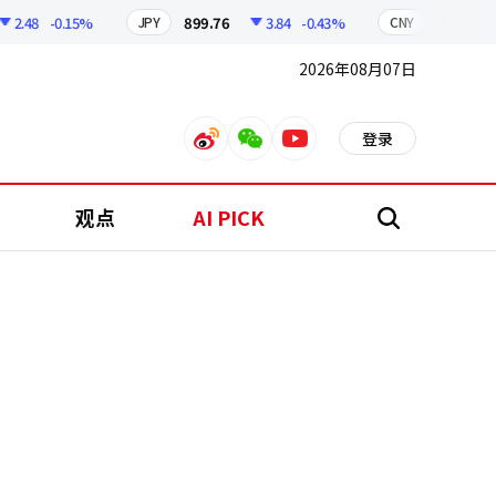
48
-0.15%
899.76
3.84
-0.43%
210.96
JPY
CNY
2026年08月07日
登录
weibo
weixin
youtube
观点
AI PICK
搜
索