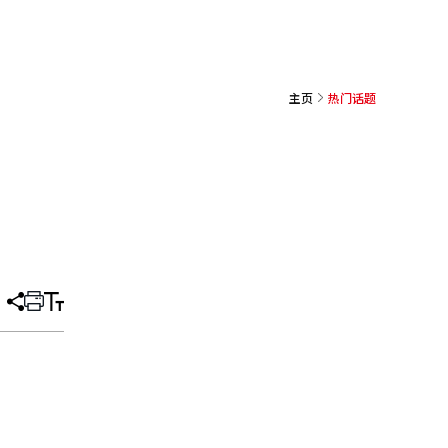
主页
热门话题
分
打
调
享
印
整
文
大
章
小