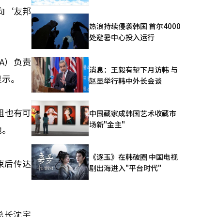
向‘友邦
热浪持续侵袭韩国 首尔4000
处避暑中心投入运行
A）负责
消息：王毅有望下月访韩 与
显示。
赵显举行韩中外长会谈
组也有可
中国藏家成韩国艺术收藏市
场新"金主"
他。
《逐玉》在韩破圈 中国电视
束后传达
剧出海进入"平台时代"
总长沈宇