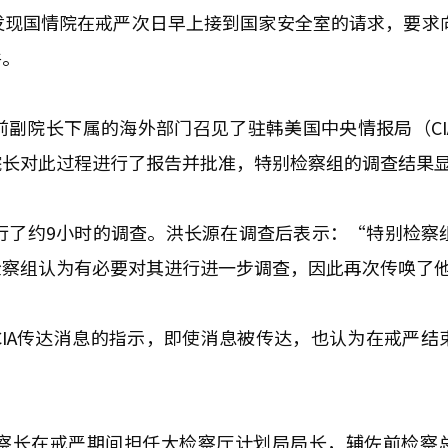
发现国情院在戒严次日早上接到国家安全室的请求，要求
件。
副院长下属的海外部门召见了驻韩美国中央情报局（CI
院长对此过程进行了报告并批准，特别检察组的调查结果
行了约9小时的调查。洪长源在调查后表示：“特别检察
检察组认为有必要对其进行进一步调查，因此再次传唤了
IA传达消息的指示，即使消息被传达，也认为在戒严结
察长在戒严期间担任大检察厅计划局局长，辅佐前检察