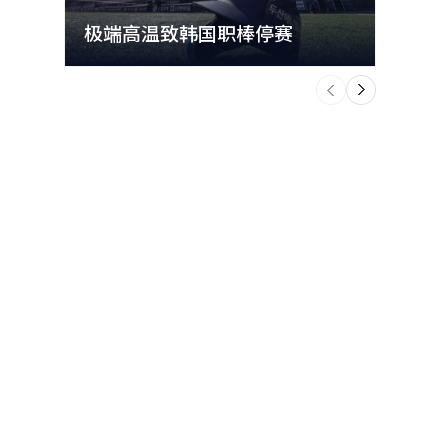
极端高温致韩国职棒停赛
首尔
个
前
一
下