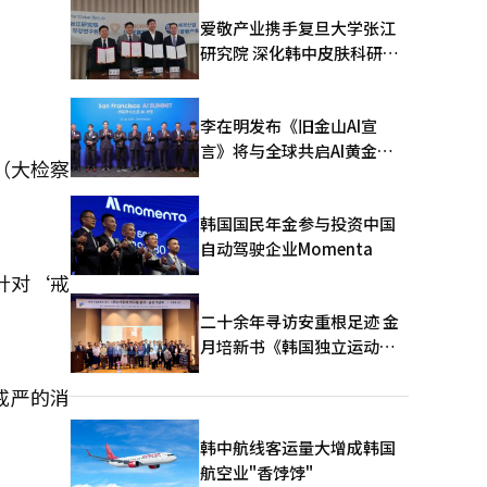
爱敬产业携手复旦大学张江
研究院 深化韩中皮肤科研合
作
李在明发布《旧金山AI宣
言》将与全球共启AI黄金时
（大检察
代
韩国国民年金参与投资中国
自动驾驶企业Momenta
针对‘戒
二十余年寻访安重根足迹 金
月培新书《韩国独立运动圣
地：向旅顺口追问历史》出
戒严的消
版
韩中航线客运量大增成韩国
航空业"香饽饽"