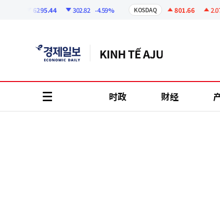
코
인
6295.44
302.82
-4.59%
801.66
2.07
+
I
KOSDAQ
정
보
时政
财经
all
menu