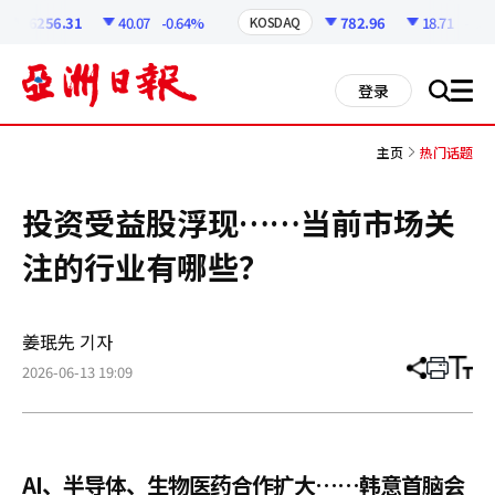
코
인
6256.31
40.07
-0.64%
782.96
18.71
-2.33%
KOSDAQ
정
보
all
登录
搜
men
索
主页
热门话题
投资受益股浮现……当前市场关
注的行业有哪些？
姜珉先 기자
2026-06-13 19:09
分
打
调
享
印
整
文
大
章
小
AI、半导体、生物医药合作扩大……韩意首脑会